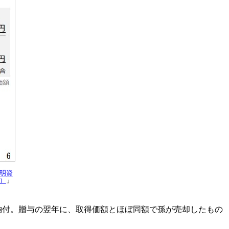
説明資
）
」
を納付。贈与の翌年に、取得価額とほぼ同額で孫が売却したもの