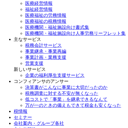
医療経営情報
福祉経営情報
医療福祉の労務情報
医療福祉の税務情報
医療機関・福祉施設向け書式集
医療機関・福祉施設向け人事労務リーフレット集
主なサービス
税務会計サービス
事業継承・事業再編
事業計画・業務支援
営業支援
新しいサービス
企業の福利厚生支援サービス
コンフィアンサのアンサー
決算書がこんなに事業に大切だったのか
税務調査に対する不安が無くなった
低コストで「事業」を継承できるなんて
万が一のときの備えもできて税金も安くなった
税情報
セミナー
会社案内・グループ各社