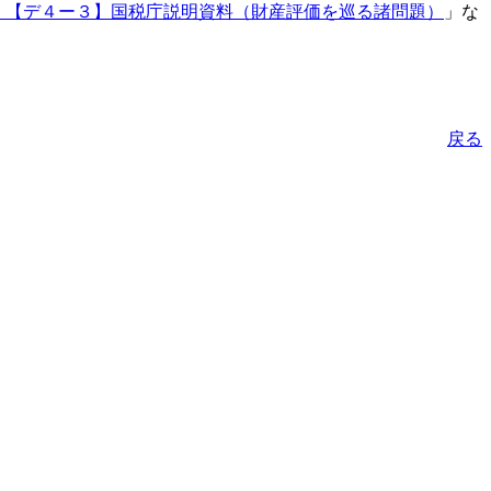
覧 【デ４ー３】国税庁説明資料（財産評価を巡る諸問題）
」な
戻る