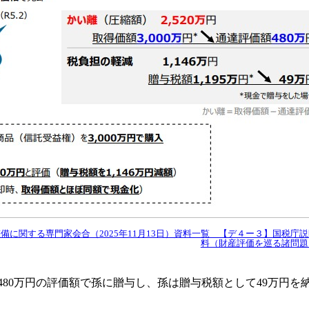
に関する専門家会合（2025年11月13日）資料一覧 【デ４ー３】国税庁
料（財産評価を巡る諸問題
、480万円の評価額で孫に贈与し、孫は贈与税額として49万円