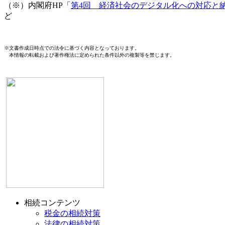
（※）内閣府HP「
第4回 経済社会のデジタル化への対応と納
ど
※文書作成日時点での法令に基づく内容となっております。
本情報の転載および著作権法に定められた条件以外の複製等を禁じます。
相続コンテンツ
税金の相続対策
法律の相続対策