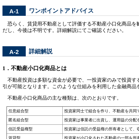
ワンポイントアドバイス
A-1
恐らく、賃貸用不動産として評価する不動産小口化商品を勧
だし、今後は不明です。詳細解説にてご確認ください。
詳細解説
A-2
1．不動産小口化商品とは
不動産投資は多額な資金が必要で、一投資家のみで投資する
引が可能となります。このような仕組みを利用した金融商品
不動産小口化商品の主な種類は、次のとおりです。
任意組合型
投資家同士で組合を作り、不動産を共同
匿名組合型
投資家は事業者に出資し、運用益の分配
信託受益権型
投資家は信託の受益権の所有者として、
賃貸型
投資家が小口化された不動産の一部を所